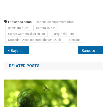
Etiquetada como
cadena de supermercados
caminata 5 KM
Carrera 10 KM
Centro Comercial Milenium
Parque del Este
Sociedad Anticancerosa de Venezuela
Unicasa
Navegación
Bayer invita a participar en la IV caminata 5 KM “Muévete por la esclerosis múltiple”
Banesco patrocinó dos publicaciones presentadas durante la edición 2013 de la Filuc
de
RELATED POSTS
entradas