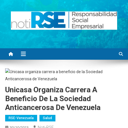
Saltar
al
contenido
Noti RSE
Noticias con sentido responsable
Unicasa Organiza Carrera A
Beneficio De La Sociedad
Anticancerosa De Venezuela
RSE-Venezuela
Salud
Noti-RSE
30/10/2013